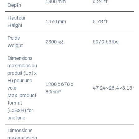
1900 mm
6.24 ft
Depth
Hauteur
1670 mm
5.78 ft
Height
Poids
2300 kg
5070.63 lbs
Weight
Dimensions
maximales du
produit (L x l x
H) pour une
1200 x 670 x
voie
47.24×26.4×3.15 *
80mm*
Max. product
format
(LxBxH) for
one lane
Dimensions
maximales du