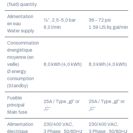
(fluid) quantity
Alimentation
½“, 2,5-5,0 bar
36 – 72 psi
en eau
6,0 l/min
1.59 US liq.gal/min
Water supply
Consommation
énergétique
moyenne (en
veille)
8,0 kWh (4,0 kWh)
8,0 kWh (4,0 kWh)
Ø energy
consumption
(Standby)
Fusible
25A / Type „gl“ or
25A / Type „gl“ or
principal
„C“
„C“
Main fuse
Alimentation
230/400 VAC,
230/400 VAC,
électrique
3 Phase , 50/60Hz
3 Phase , 50/60Hz