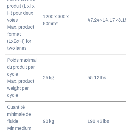
produit (L x l x
H) pour deux
1200 x 360 x
voies
47.24×14.17×3.15*
80mm*
Max. product
format
(LxBxH) for
two lanes
Poids maximal
du produit par
cycle
25 kg
55.12 lbs
Max. product
weight per
cycle
Quantité
minimale de
fluide
90 kg
198.42 lbs
Min medium