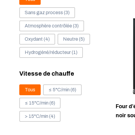
Sans gaz process
(3)
Atmosphère contrôlée
(3)
Oxydant
(4)
Neutre
(5)
Hydrogéné/réducteur
(1)
Vitesse de chauffe
Vitesse de chauffe
Tous
≤ 5°C/min
(6)
≤ 15°C/min
(6)
Four d
noir so
> 15°C/min
(4)