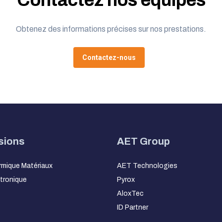
Contactez nos équipes
Obtenez des informations précises sur nos prestations.
Contactez-nous
sions
AET Group
rmique Matériaux
AET Technologies
ctronique
Pyrox
AloxTec
ID Partner