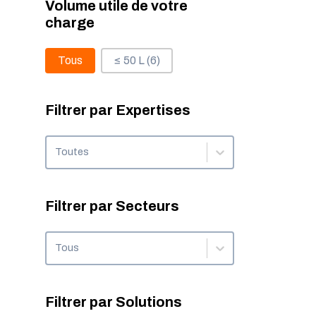
Volume utile de votre
charge
Volume utile de votre charge
Tous
≤ 50 L
(6)
Filtrer par Expertises
Filtrer par Expertises
Filtrer par Expertises
Filtrer par Secteurs
Filtrer par Secteurs
Filtrer par Secteurs
Filtrer par Solutions