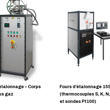
’étalonnage – Corps
Fours d’étalonnage 15
us gaz
(thermocouples S, K, N,
et sondes Pt100)