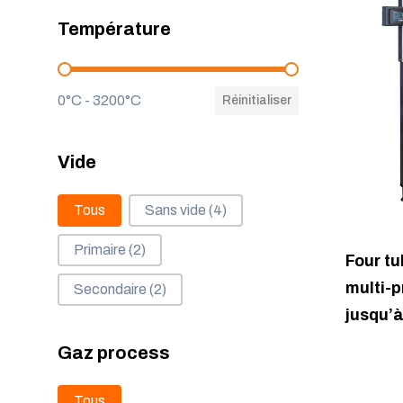
Température
Température
0°C - 3200°C
Réinitialiser
Vide
Vide
Tous
Sans vide
(4)
Primaire
(2)
Four tu
multi-p
Secondaire
(2)
jusqu’
Gaz process
Gaz process
Tous