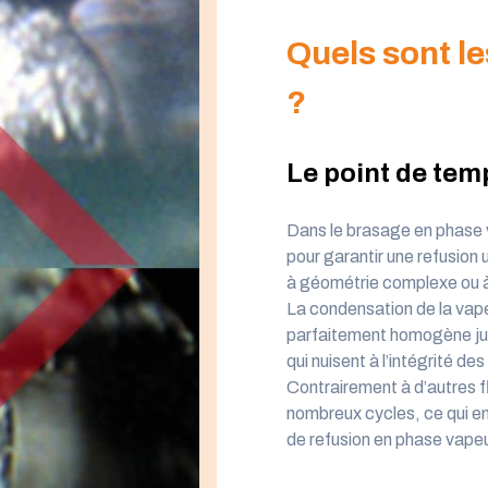
Quels sont l
?
Le point de tem
Dans le brasage en phase v
pour garantir une refusio
à géométrie complexe ou à
La condensation de la vap
parfaitement homogène jusq
qui nuisent à l’intégrité
Contrairement à d’autres 
nombreux cycles, ce qui en
de refusion en phase vapeu