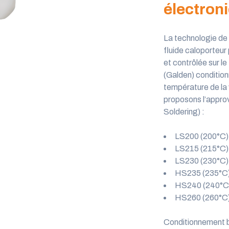
électron
La technologie de
fluide caloporteur
et contrôlée sur le
(Galden) conditionn
température de la
proposons l’appro
Soldering
)
:
LS200 (200°C)
LS215 (215°C
LS230 (230°C
HS235 (235°C
HS240 (240°C
HS260 (260°C
Conditionnement b