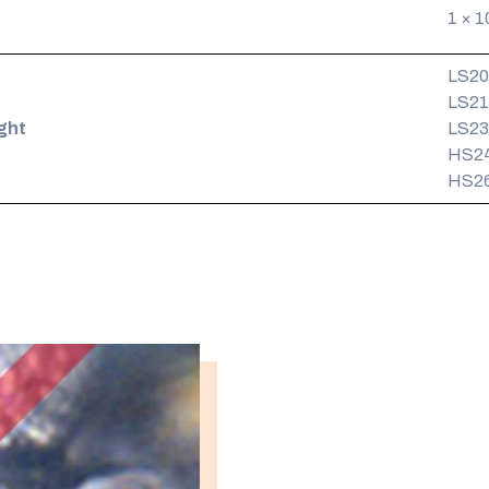
1 × 
LS20
LS21
ght
LS23
HS24
HS26