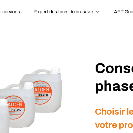
 services
Expert des fours de brasage
AET Gro
Cons
phas
Choisir l
votre pr