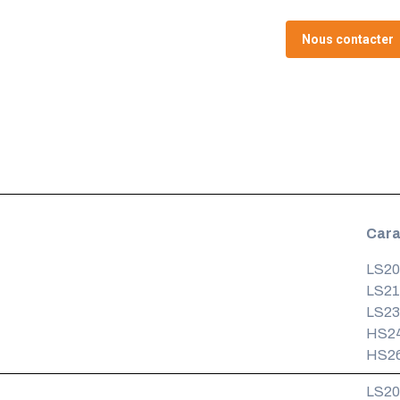
Nous contacter
Cara
LS200
LS215
LS230
HS24
HS26
LS20