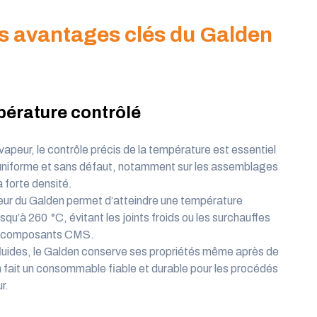
es
a
vantages clés d
u
Galden
pérature contrôlé
apeur, le contrôle précis de la température est essentiel
n uniforme et sans défaut, notamment sur les assemblages
 forte densité.
eur du Galden permet d’atteindre une température
u’à 260 °C, évitant les joints froids ou les surchauffes
 des composants CMS.
fluides, le Galden conserve ses propriétés même après de
 fait un consommable fiable et durable pour les procédés
r.