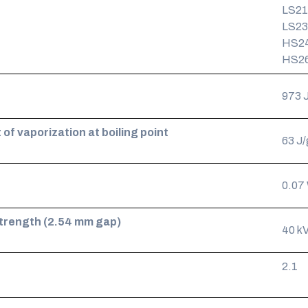
LS215
LS230
HS24
HS26
973 
 of vaporization at boiling point
63 J/
0.07
 strength (2.54 mm gap)
40 k
2.1