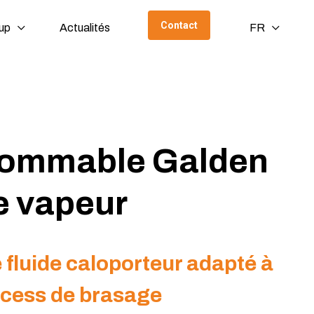
Contact
up
Actualités
FR
ommable Galden
e vapeur
e fluide caloporteur adapté à
oc
ess de brasage