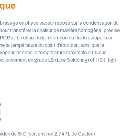
ique
brasage en phase vapeur
repose sur la condensation d
u
pour transférer la chaleur de manière homogène, précise
PCBa
.
Le choix de la référence du fluide caloporteur
e la température du point d’ébullition, ainsi que la
 vapeur, et donc la température maximale du
Nous
visionnement en
grade LS (Low Soldering
) et HS (High
)
)
)
)
)
idon de 5kG (soit environ 2,747L de Galden)